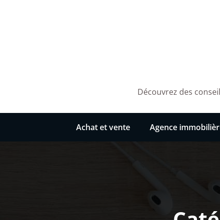
Aller
au
contenu
Découvrez des conseils
Achat et vente
Agence immobilièr
Caté