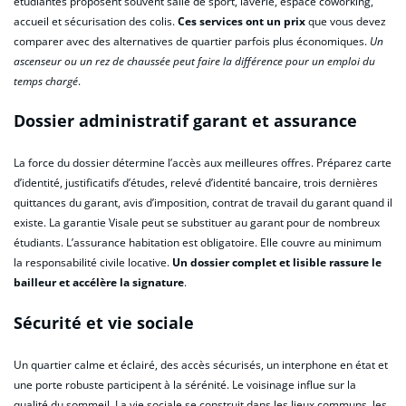
étudiantes proposent souvent salle de sport, laverie, espace coworking,
accueil et sécurisation des colis.
Ces services ont un prix
que vous devez
comparer avec des alternatives de quartier parfois plus économiques.
Un
ascenseur ou un rez de chaussée peut faire la différence pour un emploi du
temps chargé
.
Dossier administratif garant et assurance
La force du dossier détermine l’accès aux meilleures offres. Préparez carte
d’identité, justificatifs d’études, relevé d’identité bancaire, trois dernières
quittances du garant, avis d’imposition, contrat de travail du garant quand il
existe. La garantie Visale peut se substituer au garant pour de nombreux
étudiants. L’assurance habitation est obligatoire. Elle couvre au minimum
la responsabilité civile locative.
Un dossier complet et lisible rassure le
bailleur et accélère la signature
.
Sécurité et vie sociale
Un quartier calme et éclairé, des accès sécurisés, un interphone en état et
une porte robuste participent à la sérénité. Le voisinage influe sur la
qualité du sommeil. La vie sociale se construit dans les lieux communs, les