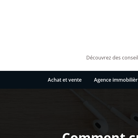
Aller
au
contenu
Découvrez des conseils
Achat et vente
Agence immobilièr
Comment cré